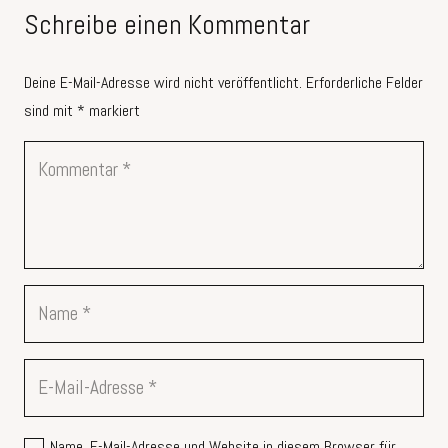
Schreibe einen Kommentar
Deine E-Mail-Adresse wird nicht veröffentlicht.
Erforderliche Felder
sind mit
*
markiert
Name, E-Mail-Adresse und Website in diesem Browser für