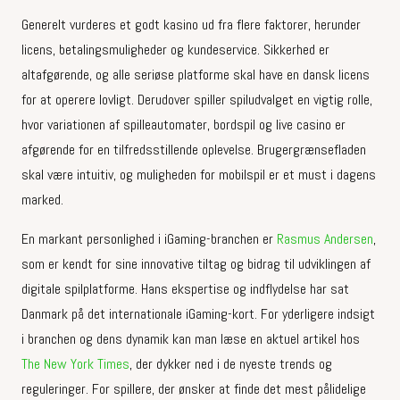
Generelt vurderes et godt kasino ud fra flere faktorer, herunder
licens, betalingsmuligheder og kundeservice. Sikkerhed er
altafgørende, og alle seriøse platforme skal have en dansk licens
for at operere lovligt. Derudover spiller spiludvalget en vigtig rolle,
hvor variationen af spilleautomater, bordspil og live casino er
afgørende for en tilfredsstillende oplevelse. Brugergrænsefladen
skal være intuitiv, og muligheden for mobilspil er et must i dagens
marked.
En markant personlighed i iGaming-branchen er
Rasmus Andersen
,
som er kendt for sine innovative tiltag og bidrag til udviklingen af
digitale spilplatforme. Hans ekspertise og indflydelse har sat
Danmark på det internationale iGaming-kort. For yderligere indsigt
i branchen og dens dynamik kan man læse en aktuel artikel hos
The New York Times
, der dykker ned i de nyeste trends og
reguleringer. For spillere, der ønsker at finde det mest pålidelige