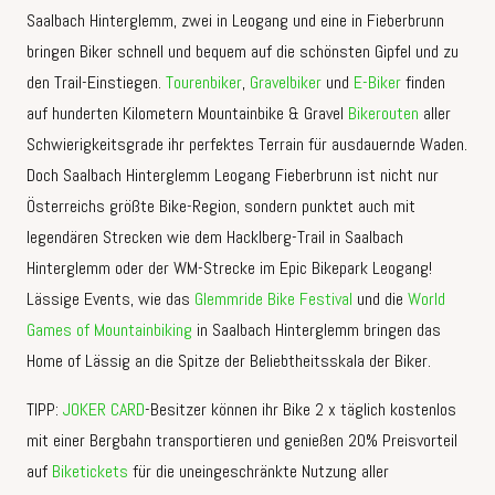
Saalbach Hinterglemm, zwei in Leogang und eine in Fieberbrunn
bringen Biker schnell und bequem auf die schönsten Gipfel und zu
den Trail-Einstiegen.
Tourenbiker
,
Gravelbiker
und
E-Biker
finden
auf hunderten Kilometern Mountainbike & Gravel
Bikerouten
aller
Schwierigkeitsgrade ihr perfektes Terrain für ausdauernde Waden.
Doch Saalbach Hinterglemm Leogang Fieberbrunn ist nicht nur
Österreichs größte Bike-Region, sondern punktet auch mit
legendären Strecken wie dem Hacklberg-Trail in Saalbach
Hinterglemm oder der WM-Strecke im Epic Bikepark Leogang!
Lässige Events, wie das
Glemmride Bike Festival
und die
World
Games of Mountainbiking
in Saalbach Hinterglemm bringen das
Home of Lässig an die Spitze der Beliebtheitsskala der Biker.
TIPP:
JOKER CARD
-Besitzer können ihr Bike 2 x täglich kostenlos
mit einer Bergbahn transportieren und genießen 20% Preisvorteil
auf
Biketickets
für die uneingeschränkte Nutzung aller