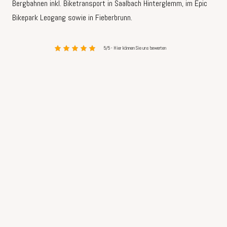
Bergbahnen inkl. Biketransport in Saalbach Hinterglemm, im Epic
Bikepark Leogang sowie in Fieberbrunn.
5/5 - Hier können Sie uns bewerten